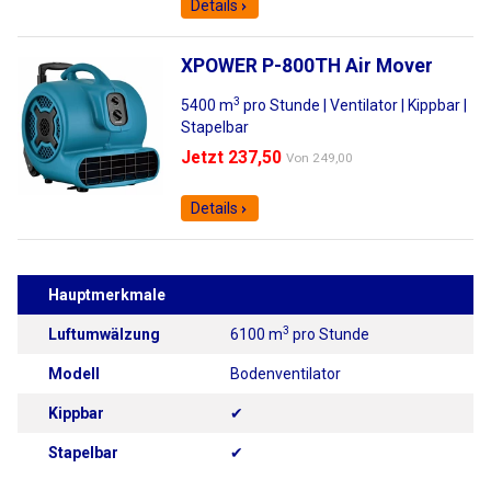
Details
XPOWER P-800TH Air Mover
3
5400 m
pro Stunde | Ventilator | Kippbar |
Stapelbar
Jetzt 237,50
Von
249,00
Details
Hauptmerkmale
3
Luftumwälzung
6100 m
pro Stunde
Modell
Bodenventilator
Kippbar
✔
Stapelbar
✔