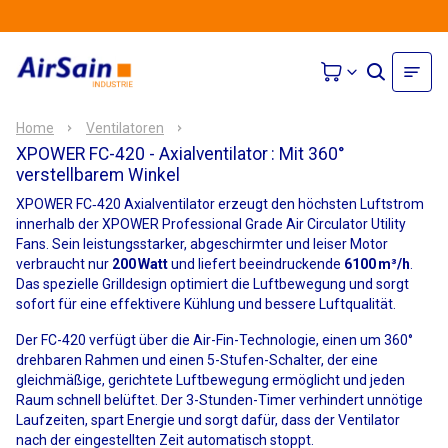
Home
Ventilatoren
XPOWER FC-420 - Axialventilator
: Mit 360°
verstellbarem Winkel
XPOWER FC‑420 Axialventilator erzeugt den höchsten Luftstrom
innerhalb der XPOWER Professional Grade Air Circulator Utility
Fans. Sein leistungsstarker, abgeschirmter und leiser Motor
verbraucht nur
200 Watt
und liefert beeindruckende
6100 m³/h
.
Das spezielle Grilldesign optimiert die Luftbewegung und sorgt
sofort für eine effektivere Kühlung und bessere Luftqualität.
Der FC-420 verfügt über die Air-Fin-Technologie, einen um 360°
drehbaren Rahmen und einen 5-Stufen-Schalter, der eine
gleichmäßige, gerichtete Luftbewegung ermöglicht und jeden
Raum schnell belüftet. Der 3-Stunden-Timer verhindert unnötige
Laufzeiten, spart Energie und sorgt dafür, dass der Ventilator
nach der eingestellten Zeit automatisch stoppt.