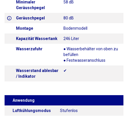
Minimaler
58 dB
Geräuschpegel
Geräuschpegel
80 dB
Montage
Bodenmodell
Kapazität Wassertank
246 Liter
Wasserzufuhr
● Wasserbehälter von oben zu
befüllen
● Festwasseranschluss
Wasserstand ablesbar
✔
/ Indikator
Anwendung
Luftkühlungsmodus
Stufenlos