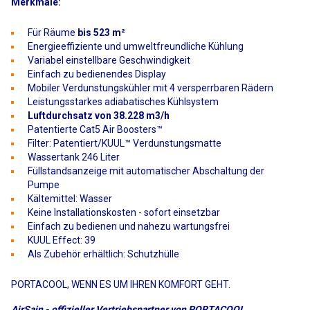
Merkmale:
Für Räume
bis 523 m²
Energieeffiziente und umweltfreundliche Kühlung
Variabel einstellbare Geschwindigkeit
Einfach zu bedienendes Display
Mobiler Verdunstungskühler mit 4 versperrbaren Rädern
Leistungsstarkes adiabatisches Kühlsystem
Luftdurchsatz von 38.228 m3/h
Patentierte Cat5 Air Boosters™
Filter: Patentiert/KUUL™ Verdunstungsmatte
Wassertank 246 Liter
Füllstandsanzeige mit automatischer Abschaltung der
Pumpe
Kältemittel: Wasser
Keine Installationskosten - sofort einsetzbar
Einfach zu bedienen und nahezu wartungsfrei
KUUL Effect: 39
Als Zubehör erhältlich: Schutzhülle
PORTACOOL, WENN ES UM IHREN KOMFORT GEHT.
AirSain - offizieller Vertriebspartner von PORTACOOL