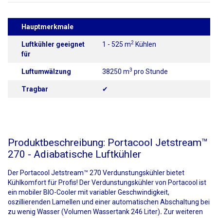
Hauptmerkmale
2
Luftkühler geeignet
1 - 525 m
Kühlen
für
3
Luftumwälzung
38250 m
pro Stunde
Tragbar
✔
Produktbeschreibung: Portacool Jetstream™
270 - Adiabatische Luftkühler
Der Portacool Jetstream™ 270 Verdunstungskühler bietet
Kühlkomfort für Profis! Der Verdunstungskühler von Portacool ist
ein mobiler BIO-Cooler mit variabler Geschwindigkeit,
oszillierenden Lamellen und einer automatischen Abschaltung bei
zu wenig Wasser (Volumen Wassertank 246 Liter)
.
Zur weiteren