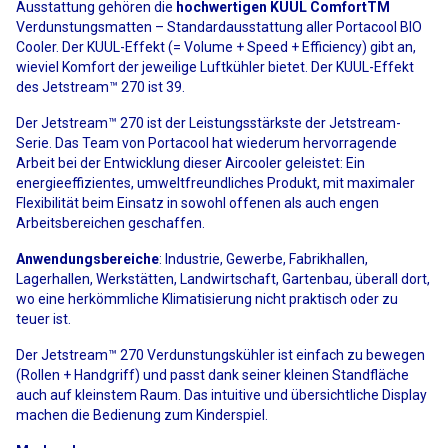
Ausstattung gehören die
hochwertigen
KUUL ComfortTM
Verdunstungsmatten – Standardausstattung aller Portacool BIO
Cooler. Der KUUL-Effekt (= Volume + Speed + Efficiency) gibt an,
wieviel Komfort der jeweilige Luftkühler bietet. Der KUUL-Effekt
des Jetstream™ 270 ist 39.
Der Jetstream™ 270 ist der Leistungsstärkste der Jetstream-
Serie. Das Team von Portacool hat wiederum hervorragende
Arbeit bei der Entwicklung dieser Aircooler geleistet: Ein
energieeffizientes, umweltfreundliches Produkt, mit maximaler
Flexibilität beim Einsatz in sowohl offenen als auch engen
Arbeitsbereichen geschaffen.
Anwendungsbereiche
: Industrie, Gewerbe, Fabrikhallen,
Lagerhallen, Werkstätten, Landwirtschaft, Gartenbau, überall dort,
wo eine herkömmliche Klimatisierung nicht praktisch oder zu
teuer ist.
Der Jetstream™ 270 Verdunstungskühler ist einfach zu bewegen
(Rollen + Handgriff) und passt dank seiner kleinen Standfläche
auch auf kleinstem Raum. Das intuitive und übersichtliche Display
machen die Bedienung zum Kinderspiel.