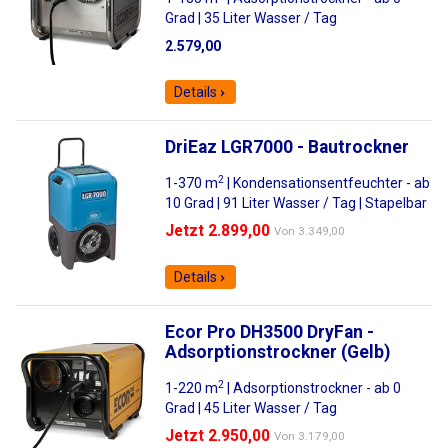
Grad | 35 Liter Wasser / Tag
2.579,00
Details
DriEaz LGR7000 - Bautrockner
2
1-370 m
| Kondensationsentfeuchter - ab
10 Grad | 91 Liter Wasser / Tag | Stapelbar
Jetzt 2.899,00
Von
3.349,00
Details
Ecor Pro DH3500 DryFan -
Adsorptionstrockner (Gelb)
2
1-220 m
| Adsorptionstrockner - ab 0
Grad | 45 Liter Wasser / Tag
Jetzt 2.950,00
Von
3.179,00