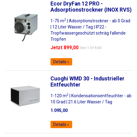
Ecor DryFan 12 PRO -
Adsorptionstrockner (INOX RVS)
2
1-75 m
| Adsorptionstrockner - ab 0 Grad
| 12 Liter Wasser / Tag | IP22 -
Tropfwassergeschützt schräg fallende
Tropfen
Jetzt 899,00
Von
1.019,00
Details
Cuoghi WMD 30 - Industrieller
Entfeuchter
2
1-120 m
| Kondensationsentfeuchter - ab
10 Grad | 21.6 Liter Wasser / Tag
1.095,00
Details