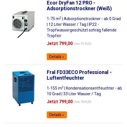
Ecor DryFan 12 PRO -
Adsorptionstrockner (Weiß)
2
1-75 m
| Adsorptionstrockner - ab 0 Grad
| 12 Liter Wasser / Tag | IP22 -
Tropfwassergeschützt schräg fallende
Tropfen
Jetzt 799,00
Von
919,00
Details
Fral FD33ECO Professional -
Luftentfeuchter
2
1-155 m
| Kondensationsentfeuchter - ab
10 Grad | 33 Liter Wasser / Tag
Jetzt 799,00
Von
939,00
Details